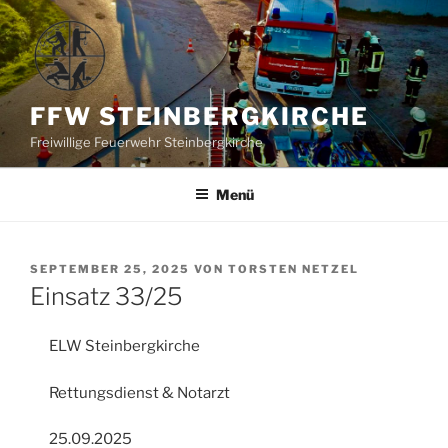
Zum
Inhalt
springen
FFW STEINBERGKIRCHE
Freiwillige Feuerwehr Steinbergkirche
Menü
VERÖFFENTLICHT
SEPTEMBER 25, 2025
VON
TORSTEN NETZEL
AM
Einsatz 33/25
ELW Steinbergkirche
Rettungsdienst & Notarzt
25.09.2025