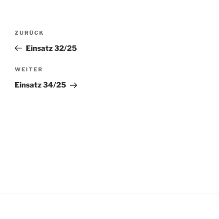
Beitragsnavigation
Vorheriger
ZURÜCK
Beitrag
Einsatz 32/25
Nächster
WEITER
Beitrag
Einsatz 34/25