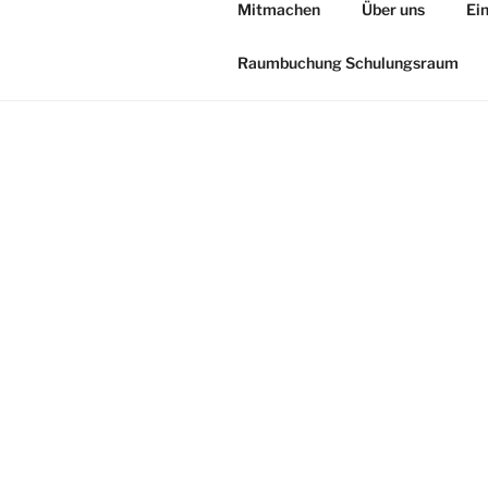
Mitmachen
Über uns
Ei
Raumbuchung Schulungsraum
WILLKOM
Herzlich Will
Steinbergkir
Hier erfahre