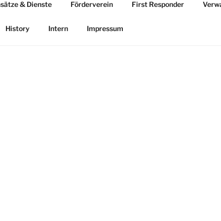
nsätze & Dienste
Förderverein
First Responder
Verw
History
Intern
Impressum
MEN
Aktuelles aus der Feue
kommen auf der offiziellen Website der Freiwilligen Feuerwe
che.
n Sie alles Wissenswerte über unsere Feuerwehr, unsere Missi