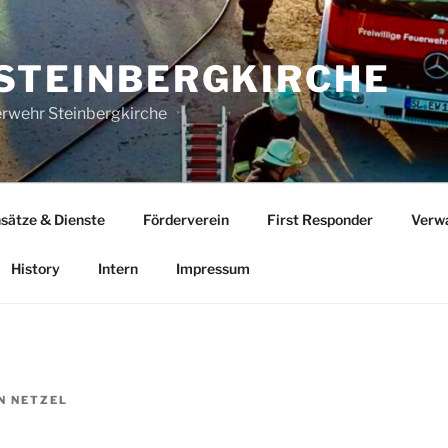
STEINBERGKIRCHE
uerwehr Steinbergkirche
nsätze & Dienste
Förderverein
First Responder
Verw
History
Intern
Impressum
N NETZEL