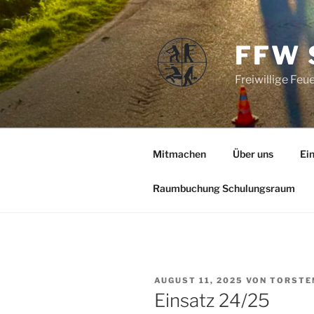
Zum
Inhalt
springen
FFW 
Freiwillige Fe
Mitmachen
Über uns
Ei
Raumbuchung Schulungsraum
VERÖFFENTLICHT
AUGUST 11, 2025
VON
TORSTE
AM
Einsatz 24/25