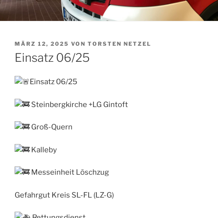
VERÖFFENTLICHT
MÄRZ 12, 2025
VON
TORSTEN NETZEL
AM
Einsatz 06/25
Einsatz 06/25
Steinbergkirche +LG Gintoft
Groß-Quern
Kalleby
Messeinheit Löschzug
Gefahrgut Kreis SL-FL (LZ-G)
Rettungsdienst