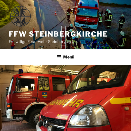
Zum
Inhalt
springen
FFW STEINBERGKIRCHE
Freiwillige Feuerwehr Steinbergkirche
Menü