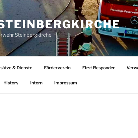
STEINBERGKIRCHE
uerwehr Steinbergkirche
nsätze & Dienste
Förderverein
First Responder
Verw
History
Intern
Impressum