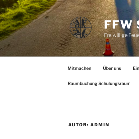
Zum
Inhalt
springen
FFW 
Freiwillige Fe
Mitmachen
Über uns
Ei
Raumbuchung Schulungsraum
AUTOR:
ADMIN